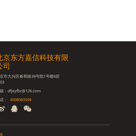
北京东方嘉信科技有限
公司
京市大兴区春和路39号院1号楼8层
03
箱：dfjxyfbc@126.com
话：
4008060599
络