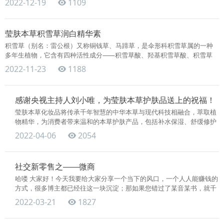
2022-12-19
1109
莹肤本草积雪草润白精华素
积雪草（别名：雷公根）又称铜钱草、马蹄草，是伞形科积雪草属的一种
多年生植物，它含有四种活性成分⸺积雪草酸、羟基积雪草酸、积雪草
苷、羟基积雪草苷，积雪草的有效的成分能深入到肌肤的深层，从而来修
2022-11-23
1188
复受损的..
感谢央视主持人刘小唯，为莹肤本草护肤品送上的祝福！
莹肤本草化妆品将传承千年智慧的中华本草与现代科技相融合，萃取植
物精华，为消费者带来温和的本草护肤产品，包括补水保湿、舒缓修护
肌肤、改善肤质、淡化细纹、柔化瑕疵使皮肤白皙等多个品类。莹肤本
2022-04-06
2054
草向更多消费者..
社交新零售之——微商
哈喽 大家好！今天我要给大家分享一个当下的风口，一个人人能赚钱的
方式，很多博主都已经往这一块沉淀；那如果您错过了某音某书，就千
万不要错过这个了，那就是社交新零售。微商就是社交新零售的一种方
2022-03-21
1827
式，听到这个..