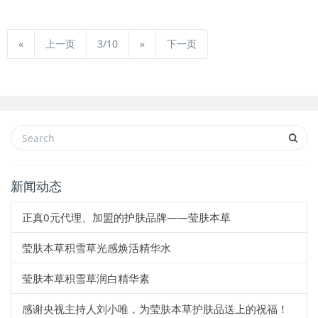
«
上一页
3/10
»
下一页
新闻动态
正真0元代理、加盟的护肤品牌——莹肤本草
莹肤本草积雪草光感焕活精华水
莹肤本草积雪草润白精华素
感谢央视主持人刘小唯，为莹肤本草护肤品送上的祝福！