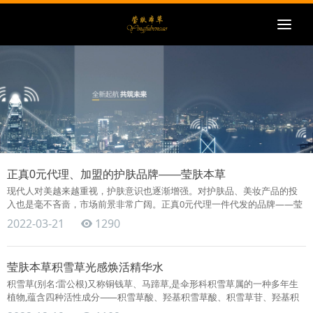
Togg
navi
正真0元代理、加盟的护肤品牌——莹肤本草
现代人对美越来越重视，护肤意识也逐渐增强。对护肤品、美妆产品的投
入也是毫不吝啬，市场前景非常广阔。正真0元代理一件代发的品牌——莹
肤本草 莹肤本草化妆品将传承千年智慧的中华本草与现代科技相融合..
2022-03-21
1290
莹肤本草积雪草光感焕活精华水
积雪草(别名:雷公根)又称铜钱草、马蹄草,是伞形科积雪草属的一种多年生
植物,蕴含四种活性成分⸺积雪草酸、羟基积雪草酸、积雪草苷、羟基积
雪草苷,具有良好的抗菌作用,同时也可以修护,舒缓受损肌肤。 莹肤本草水..