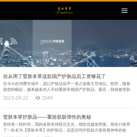
Togg
navi
自从用了莹肤本草这款国产护肤品后工资够花了
在当今的消费市场中，进口护肤品似乎一直占据着主导地位。然而，随着
国货的崛起，越来越多的人开始重新审视国产护肤品。最近，我就被莹肤
本草这款国产护肤品彻底征服了，不仅让我的皮肤焕发光彩，还让我的钱
2023-09-22
2049
包得..
莹肤本草护肤品——重拾肌肤弹性的奥秘
曾经有一段时间，我的皮肤变得暗沉无光，细纹也越发明显。朋友们推荐
了一款名为【莹肤本草】的护肤品，说是在呵护肌肤方面有着神奇的效
果。对此，我充满了好奇与期待…… 莹肤本草护肤品是一款秉承传统草本