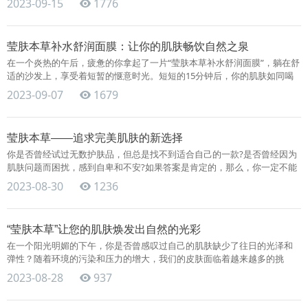
2023-09-15
1776
理..
莹肤本草补水舒润面膜：让你的肌肤畅饮自然之泉
在一个炎热的午后，疲惫的你拿起了一片“莹肤本草补水舒润面膜”，躺在舒
适的沙发上，享受着短暂的惬意时光。短短的15分钟后，你的肌肤如同喝
饱了清泉的绿洲，水润、通透，焕发出健康的光彩。 莹肤本草补水舒润面
2023-09-07
1679
膜..
莹肤本草——追求完美肌肤的新选择
你是否曾经试过无数护肤品，但总是找不到适合自己的一款?是否曾经因为
肌肤问题而困扰，感到自卑和不安?如果答案是肯定的，那么，你一定不能
错过“莹肤本草”。“莹肤本草”是一款基于中医理论的高端护肤品，专为现
2023-08-30
1236
代..
“莹肤本草”让您的肌肤焕发出自然的光彩
在一个阳光明媚的下午，你是否曾感叹过自己的肌肤缺少了往日的光泽和
弹性？随着环境的污染和压力的增大，我们的皮肤面临着越来越多的挑
战。然而，有了“莹肤本草”护肤品，这些问题都将不再是问题。“莹肤本
2023-08-28
937
草”..